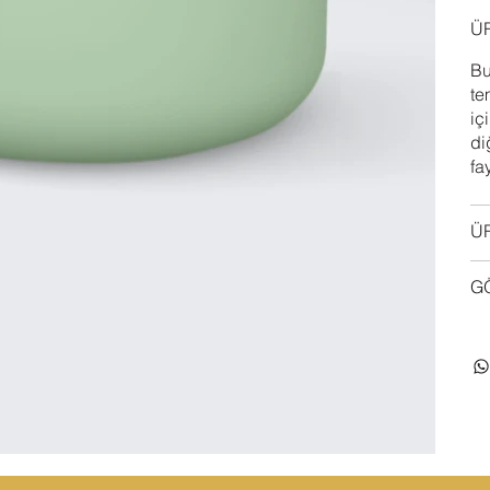
ÜR
Bu
te
iç
di
fa
ÜR
GÖ