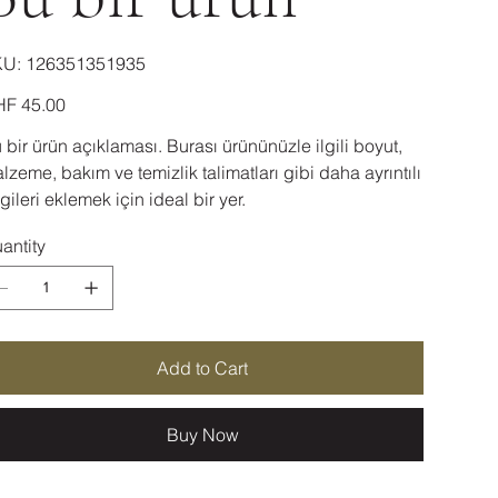
SKU
KU:
126351351935
126351351935
e
F 45.00
 bir ürün açıklaması. Burası ürününüzle ilgili boyut,
lzeme, bakım ve temizlik talimatları gibi daha ayrıntılı
lgileri eklemek için ideal bir yer.
antity
Add to Cart
Buy Now