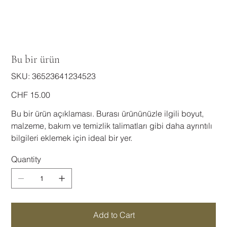
Bu bir ürün
SKU
SKU:
36523641234523
36523641234523
Price
CHF 15.00
Bu bir ürün açıklaması. Burası ürününüzle ilgili boyut,
malzeme, bakım ve temizlik talimatları gibi daha ayrıntılı
bilgileri eklemek için ideal bir yer.
Quantity
Add to Cart