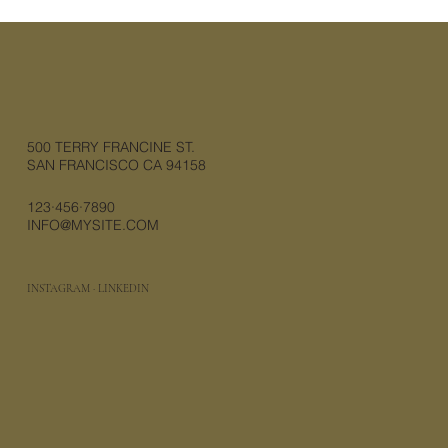
500 TERRY FRANCINE ST.
SAN FRANCISCO CA 94158
123·456·7890
INFO@MYSITE.COM
INSTAGRAM
·
LINKEDIN