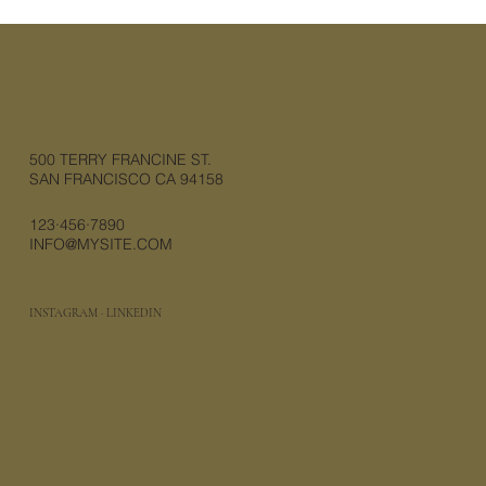
500 TERRY FRANCINE ST.
SAN FRANCISCO CA 94158
123·456·7890
INFO@MYSITE.COM
INSTAGRAM
·
LINKEDIN