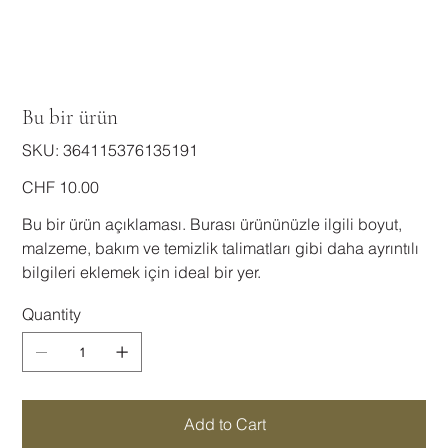
Bu bir ürün
SKU
SKU:
364115376135191
364115376135191
Price
CHF 10.00
Bu bir ürün açıklaması. Burası ürününüzle ilgili boyut,
malzeme, bakım ve temizlik talimatları gibi daha ayrıntılı
bilgileri eklemek için ideal bir yer.
Quantity
Add to Cart